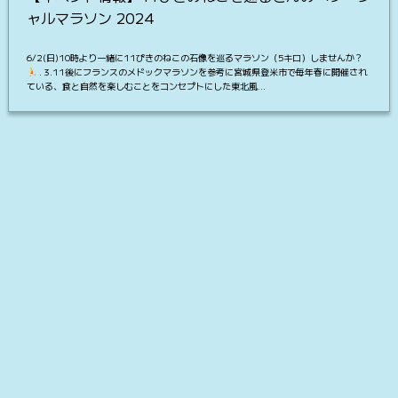
ャルマラソン 2024
6/2(日)10時より一緒に11ぴきのねこの石像を巡るマラソン（5キロ）しませんか？
. 3.11後にフランスのメドックマラソンを参考に宮城県登米市で毎年春に開催され
ている、食と自然を楽しむことをコンセプトにした東北風…