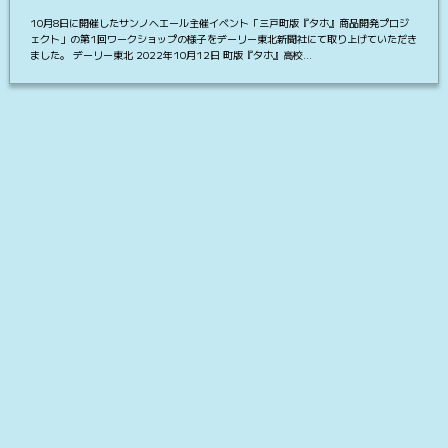
10月8日に開催したサンノヘエール主催イベント「三戸町版『タホ』商品開発プロジ
ェクト」の第1回ワークショップの様子をデーリー東北新聞社にて取り上げていただき
ました。 デーリー東北 2022年10月12日 町版『タホ』高校…