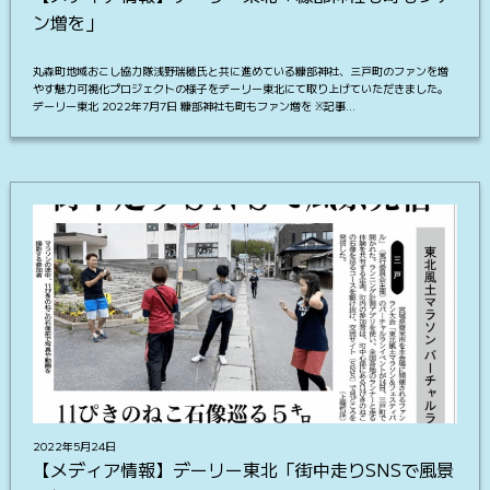
ン増を」
丸森町地域おこし協力隊浅野瑞穂氏と共に進めている糠部神社、三戸町のファンを増
やす魅力可視化プロジェクトの様子をデーリー東北にて取り上げていただきました。
デーリー東北 2022年7月7日 糠部神社も町もファン増を ※記事…
2022年5月24日
【メディア情報】デーリー東北「街中走りSNSで風景