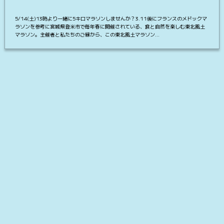
5/14(土)13時より一緒に5キロマラソンしませんか？3.11後にフランスのメドックマ
ラソンを参考に宮城県登米市で毎年春に開催されている、食と自然を楽しむ東北風土
マラソン。主催者と私たちのご縁から、この東北風土マラソン…